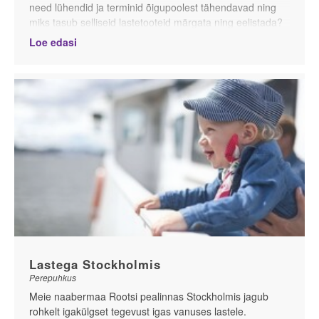
need lühendid ja terminid õigupoolest tähendavad ning
miks tasub selliseid lastetooteid märgata ning eelistada?
Loe edasi
Mis on ftalaadid ja kus neid leidub?
Lastega Stockholmis
Perepuhkus
Meie naabermaa Rootsi pealinnas Stockholmis jagub
rohkelt igakülgset tegevust igas vanuses lastele.