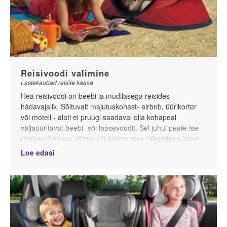
Reisivoodi valimine
Lastekaubad reisile kaasa
Hea reisivoodi on beebi ja mudilasega reisides
hädavajalik. Sõltuvalt majutuskohast- airbnb, üürikorter
või motell - alati ei pruugi saadaval olla kohapeal
väljaüüritavat beebi- või lapsevoodit. Sel juhul peate ise
reisivoodi kaasa võtma või leidma muu lahenduse lapse
magamapanekuks. Sama olukord on üsna tõenäoliselt
Loe edasi
sõpru ja sugulasi külastades. Klassikalised reisivoodid,
mis kaaluvad umbes 10 kg ning eriti väikeseks kokku ei
käi, on kahtlemata mugav lahendus, kui reisite oma
autoga. Muudel juhtudel- bussi-, lennuki- või rongiga
reisides on klassikaline reisivoodi liiga suur ja raske
kaasaskandmiseks. Sellisel puhul sobib kõige paremini
kerge ja väikeseks kokkupandav reisivoodi, mis ideaalis