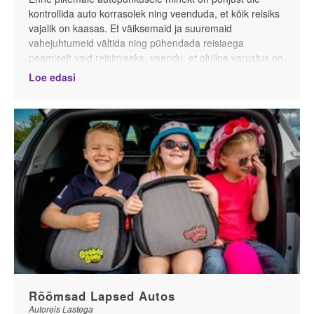
kontrollida auto korrasolek ning veenduda, et kõik reisiks
vajalik on kaasas. Et väiksemaid ja suuremaid
vahejuhtumeid vältida ning pühendada reisiaega
peamiselt vaid reisimiseks, veendu, et oluline varustus on
autos olemas ning vajaminev tagavara või lisavarustus
Loe edasi
pagasis kaasas
.
Enne reisi kontrolli
Rõõmsad Lapsed Autos
Autoreis Lastega