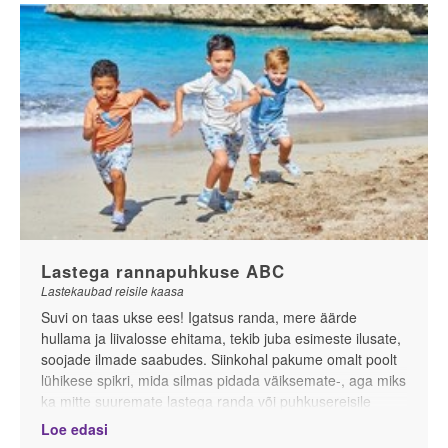
Lastega rannapuhkuse ABC
Lastekaubad reisile kaasa
Suvi on taas ukse ees! Igatsus randa, mere äärde
hullama ja liivalosse ehitama, tekib juba esimeste ilusate,
soojade ilmade saabudes. Siinkohal pakume omalt poolt
lühikese spikri, mida silmas pidada väiksemate-, aga miks
ka mitte suuremate lastega randa või puhkusereisile
minnes.
Loe edasi