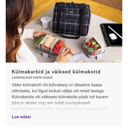
ebahügieenilised ja kasutamiseks ebameeldivad.
Potilkäimise treenimisel on samuti abiks oma pissipott,
mille saab kõikjale kaasa võtta ja vajaduse tekkides kohe
kasutada. Potile võib isegi nime panna.
Külmakarbid ja väiksed külmakotid
Lastekaubad reisile kaasa
Väike külmakottt või külmakarp on ideaalne kaasa
võtmiseks, kui liigud kodust väljas või reisid lastega.
Külmakarbis või väikeses külmakotis püsib toit kauem
jahe ja värske ning see sobib suurepäraselt
käsipagasisse lennukis, käru kaubakorvi, autosse või
seljakotti, kui sõidad bussi või rongiga või liigud jalgsi.
Loe edasi