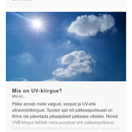
Mis on UV-kiirgus?
Mis on...
Päike annab meile valgust, soojust ja UV-ehk
ultraviolettkiirgust. Suvisel ajal või päikesepuhkusel on
lihtne üle päevitada pikaajaliselt päikeses viibides. Nimelt
UVB-kiirgus tekitab naha punetust ehk päikesepõletust,
kui aga kogume päikesepõletusi elus sagedasti, suureneb