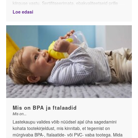
kiirguse vastu. Sertifitseerimata, ebakvaliteetseid prille
kasutades võid kahjustada lapse silmi enamgi kui üldse
Loe edasi
mitte prille kasutades.
Miks silmi kaitsta?
Mis on BPA ja ftalaadid
Mis on...
Lastekaupu valides võib nüüdsel ajal üha sagedamini
kohata tootekirjeldust, mis kinnitab, et tegemist on
mürgivaba BPA-, ftalaatide- või PVC- vaba tootega. Mida