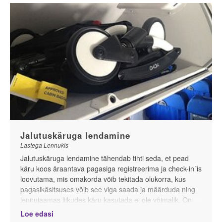
Lastega Kopenhaagenis
Mis on BPA ja ftalaadid
Külmakarbid ja väiksed külmakotid
Lastega Londonis
Lastega rannapuhkuse ABC
Jalutuskäruga lendamine
Lastega Lennukis
Jalutuskäruga lendamine tähendab tihti seda, et pead
käru koos äraantava pagasiga registreerima ja check-in´is
loovutama, mis omakorda võib tekitada olukorra, kus
pagasikäsitsuses võib see viga saada ja määrduda ning
lennujaamas liikudes käru kasutada ei ole võimalik. On
erandeid, kus jalutuskäru lubatakse paradaleminekuni
Loe edasi
kasutada ning suuremates lennujaamades (ka Tallinnas)