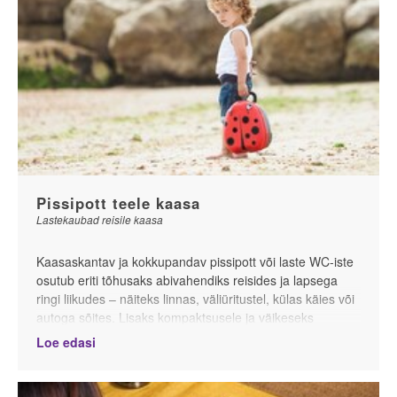
Pissipott teele kaasa
Lastekaubad reisile kaasa
Kaasaskantav ja kokkupandav pissipott või laste WC-iste
osutub eriti tõhusaks abivahendiks reisides ja lapsega
ringi liikudes – näiteks linnas, väliüritustel, külas käies või
autoga sõites. Lisaks kompaktsusele ja väikeseks
kokkupanemise võimalusele on lapse oma suuruses
Loe edasi
pissipott või tualetiiste ka mugav ja hügieeniline
igapäevane lahendus. Puudub vajadus kasutada
üldkasutatavaid tualette, mis võivad olla vahel üsna