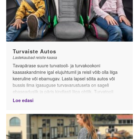
mahub isegi käsikohvrisse.
Millele mõelda reisivoodit valides
Turvaiste Autos
Lastekaubad reisile kaasa
Tavapärase suure turvatooli- ja turvakookoni
kaasaskandmine igal elujuhtumil ja reisil võib olla liiga
keeruline või ebamugav.
Lasta lapsel sõita autos või
bussis ilma igasuguse turvavarustuseta on sageli
ebaseaduslik ja päris kindlasti liiga ohtlik. Turvatooli
rentimine koos autorendiga on mõeldav alternatiiv, kuid
Loe edasi
sageli üpris kallis. Alternatiivina võiksid kaaluda
kaasaskantavat, kerget ja väikeseks kokkupandavat
turvavöösuunajaga istmekõrgendust, mida vajadusel
kasutada transfeeris olles, taksos, bussis, sõprade autos
sõites - olukordades, kus tavalist turvatooli ei ole võimalik
kasutada.