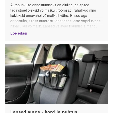
Autopuhkuse õnnestumiseks on oluline, et lapsed
tagaistmel oleksid võimalikult rõõmsad, rahulikud ning
kakleksid omavahel võimalikult vähe. Et see aga
õnnestuks, tuleks autoreisi kohandada laste vajadustega
niipalju kui võimalik. Lapsed vajavad liikumist ja mängu,
seetõttu varu kannatust ning planeeri resivahemaade
Loe edasi
pikkus, sirutuspausid, söögiajad ja meelelahutus lastele
sobilikuks. Vaid sel moel säilib kodurahu ja hea meeleolu
kogu autopuhkuse vältel.
Lastele sobilikum
Lapsed autos - kord ja puhtus