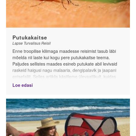
Putukakaitse
Lapse Turvalisus Reisil
Enne troopilise kliimaga maadesse reisimist tasub läbi
mõelda nii laste kui kogu pere putukakaitse teema.
Paljudes sellistes maades esineb putukate abil levivaid
raskeid haigusi nagu malaaria, dengipalavik ja jaapani
entsefaliit. Selles artiklis käsitleme ülevaatlikult, kuidas
reisil olles last ja ennast kõige tõhusamalt
Loe edasi
sääsehammustuste eest kaitsta
.