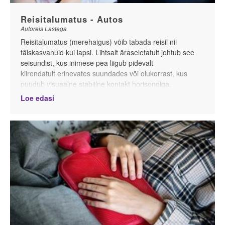
vali vastavalt kas diisel- või bensiiniauto.
Reisitalumatus - Autos
Autoreis Lastega
Reisitalumatus (merehaigus) võib tabada reisil nii
täiskasvanuid kui lapsi. Lihtsalt äraseletatult johtub see
seisundist,
kus inimese
pea liigub pidevalt
kiirendatult
erinevates suundades või olukorrast, kus
puudub visuaalne stabiilne kontakt
horisondiga
.
Sisekõrvas asuv tasakaaluelund üritab säilitada keha
Loe edasi
asendit ja tasakaalu, kui see aga ei õnnestu, tekivad
sümptomid nagu iiveldus, pearinglemine ja oksendamine.
Kuidas vältida ja leevendada merehaigust autos, rongis,
bussis või laeval sõites?