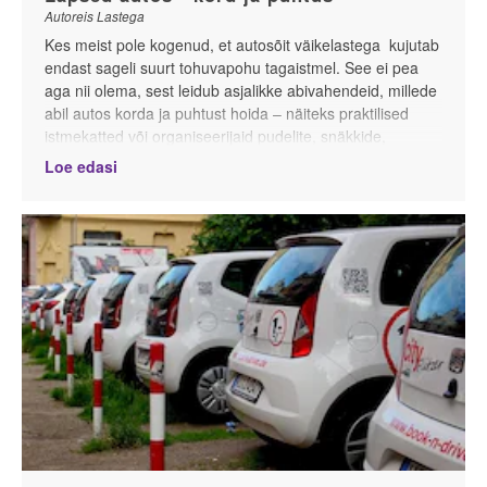
Autoreis Lastega
Kes meist pole kogenud, et autosõit väikelastega kujutab
endast sageli suurt tohuvapohu tagaistmel. See ei pea
aga nii olema, sest leidub asjalikke abivahendeid, millede
abil autos korda ja puhtust hoida – näiteks praktilised
istmekatted või organiseerijaid pudelite, snäkkide,
mänguasjade, raamatute, telefoni või tahvelarvuti
Loe edasi
ärapaigutamiseks. Allpool tutvustame erinevaid nutikaid
lahendusi, kuidas lapse elu auto tagaistmel lihtsamaks ja
puhtamaks korraldada.