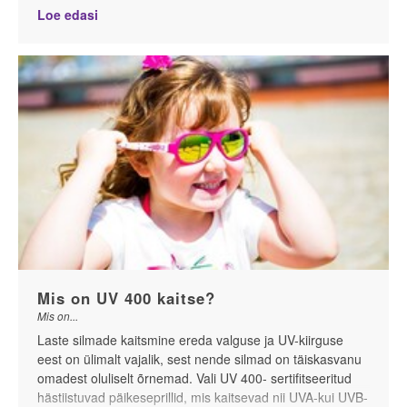
tõsiste tervisekahjustuste risk oluliselt.
Loe edasi
Aastast 1992 on WHO (Maailam Terviseorganistastioon)
klassifitseerinud päikese- ehk UV-kiirguse inimesele vähki
tekitavate faktorite hulka.UV-kiirgust jagatakse kolme
gruppi: UV-A, UV-B ja UV-C, sõltuvalt sellest, kui
energiaintensiivne kiirgus on. Energia kiirguses aga
sõltub selle lainepikkusest, lühem lainepikkus tekitab
energiaintensiivsema kiirguse.
Erinevad UV-grupid
Mis on UV 400 kaitse?
Mis on...
Laste silmade kaitsmine ereda valguse ja UV-kiirguse
eest on ülimalt vajalik, sest nende silmad on täiskasvanu
omadest oluliselt õrnemad. Vali UV 400- sertifitseeritud
hästiistuvad päikeseprillid, mis kaitsevad nii UVA-kui UVB-