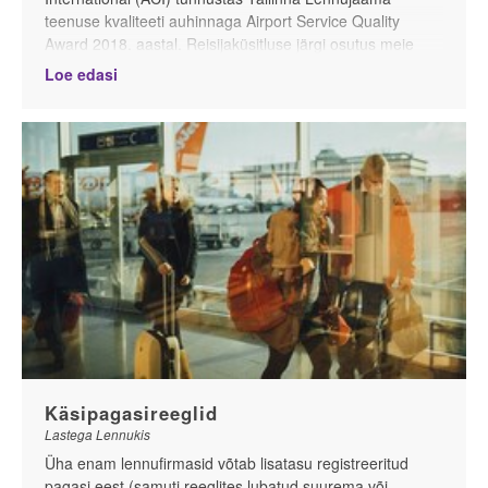
teenuse kvaliteeti auhinnaga Airport Service Quality
Award 2018. aastal. Reisijaküsitluse järgi osutus meie
kodune Tallinna lennujaam Euroopa parimaks
Loe edasi
väikelennujaamaks ja seda võib julgelt kinnitada igaüks,
kes lennujaama teenuseid on viimastel aastatel
kasutanud.
Käsipagasireeglid
Lastega Lennukis
Üha enam lennufirmasid võtab lisatasu registreeritud
pagasi eest (samuti reeglites lubatud suurema või