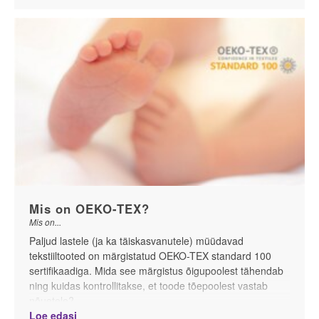
Mis on OEKO-TEX?
Mis on...
P
aljud lastele (ja ka täiskasvanutele) müüdavad
tekstiiltooted on märgistatud OEKO-TEX standard 100
sertifikaadiga. Mida see märgistus õigupoolest tähendab
ning kuidas kontrollitakse, et toode tõepoolest vastab
nõuetele?
Loe edasi