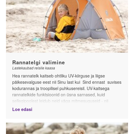
Rannatelgi valimine
Lastekaubad reisile kaasa
Hea rannatelk kaitseb ohtliku UV-kiirguse ja liigse
päikesevalguse eest nii Sinu last kui Sind ennast suvises
kodurannas ja troopilisel puhkusereisil. UV-kaitsega
rannatelkide funktsioonid on üsna sarnased, kuid
sellegipoolest leidub neid väga mitmesuguseid - nii
suuruse, kaalu, suletavuse, õhuventilatsiooni kui
Loe edasi
kokkupanemise ja lahtivõtmise meetodi poolest. Allpool
esitleme meie poe erinevaid rannatelkide mudeleid ning
võrdleme neid ülevaatlikkuse huvides ka tabelivormis
.