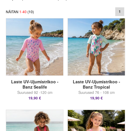
NÄITAN
1
-
40
(
10
)
1
Laste UV-Ujumistrikoo -
Laste UV-Ujumistrikoo -
Banz Sealife
Banz Tropical
Suurused 92 -120 cm
Suurused 76 - 108 cm
19,90 €
19,90 €