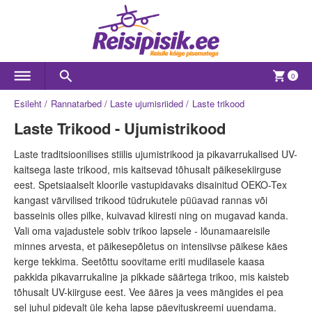
0
Esileht
Rannatarbed
Laste ujumisriided
Laste trikood
Laste Trikood - Ujumistrikood
Laste traditsioonilises stiilis ujumistrikood ja pikavarrukalised UV-
kaitsega laste trikood, mis kaitsevad tõhusalt päikesekiirguse
eest. Spetsiaalselt kloorile vastupidavaks disainitud OEKO-Tex
kangast värvilised trikood tüdrukutele püüavad rannas või
basseinis olles pilke, kuivavad kiiresti ning on mugavad kanda.
Vali oma vajadustele sobiv trikoo lapsele - lõunamaareisile
minnes arvesta, et päikesepõletus on intensiivse päikese käes
kerge tekkima. Seetõttu soovitame eriti mudilasele kaasa
pakkida pikavarrukaline ja pikkade säärtega trikoo, mis kaisteb
tõhusalt UV-kiirguse eest. Vee ääres ja vees mängides ei pea
sel juhul pidevalt üle keha lapse päevituskreemi uuendama.