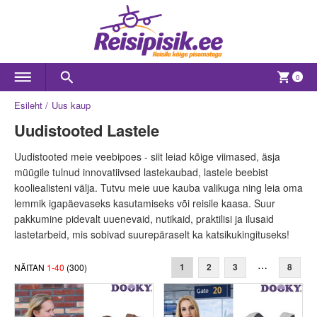
0
Esileht
Uus kaup
Uudistooted Lastele
Uudistooted meie veebipoes - siit leiad kõige viimased, äsja
müügile tulnud innovatiivsed lastekaubad, lastele beebist
kooliealisteni välja. Tutvu meie uue kauba valikuga ning leia oma
lemmik igapäevaseks kasutamiseks või reisile kaasa. Suur
pakkumine pidevalt uuenevaid, nutikaid, praktilisi ja ilusaid
lastetarbeid, mis sobivad suurepäraselt ka katsikukingituseks!
…
NÄITAN
1
-
40
(
300
)
1
2
3
8