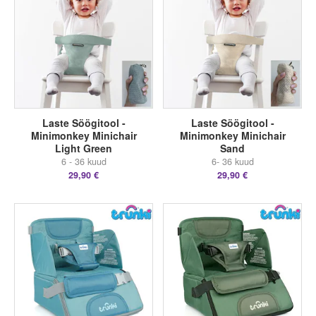
Laste Söögitool -
Laste Söögitool -
Minimonkey Minichair
Minimonkey Minichair
Light Green
Sand
6 - 36 kuud
6- 36 kuud
29,90 €
29,90 €