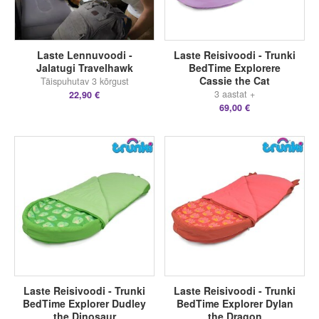
Laste Lennuvoodi -
Laste Reisivoodi - Trunki
Jalatugi Travelhawk
BedTime Explorere
Cassie the Cat
Täispuhutav 3 kõrgust
3 aastat +
22,90 €
69,00 €
Laste Reisivoodi - Trunki
Laste Reisivoodi - Trunki
BedTime Explorer Dudley
BedTime Explorer Dylan
the Dinosaur
the Dragon