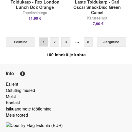
Toidukarp - Rex London
Laste Toidukarp - Carl
Lunch Box Orange
Oscar SnackDisc Green
Camel
Topeltseintega
Karusselliga
11,90 €
17,90 €
…
Eelmine
1
2
3
8
Järgmine
100
lehekülje kohta
Info
Esileht
Ostutingimused
Meist
Kontakt
Isikuandmete töötlemine
Meie tooted
Estonia
(
EUR
)