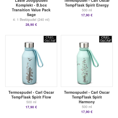
Laste Joogipudeli
Termospudel - Carl Oscar
Komplekt - B.box
TempFlask Spirit Energy
Transition Value Pack
500 ml
Sage
17,90 €
4: 1 Beebipudel (240 ml)
28,90 €
Termospudel - Carl Oscar
Termospudel - Carl Oscar
TempFlask Spirit Flow
TempFlask Spirit
Harmony
500 ml
500 ml
17,90 €
17,90 €