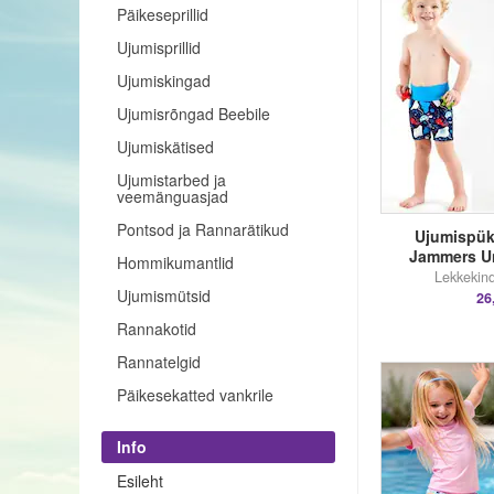
Päikeseprillid
Ujumisprillid
Ujumiskingad
Ujumisrõngad Beebile
Ujumiskätised
Ujumistarbed ja
veemänguasjad
Pontsod ja Rannarätikud
Ujumispük
Jammers U
Hommikumantlid
Lekkekind
Ujumismütsid
26
Rannakotid
Rannatelgid
Päikesekatted vankrile
Info
Esileht