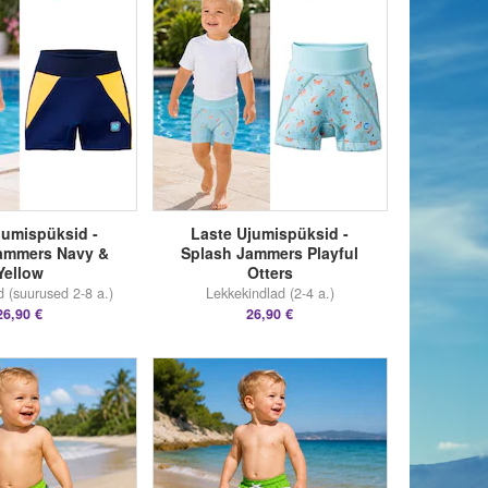
jumispüksid -
Laste Ujumispüksid -
ammers Navy &
Splash Jammers Playful
Yellow
Otters
d (suurused 2-8 a.)
Lekkekindlad (2-4 a.)
26,90 €
26,90 €