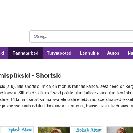
tid
Rannatarbed
Turvatooted
Lennukis
Autos
Nu
mispüksid - Shortsid
id ja ujumis-shortsid, mida on mõnus rannas kanda, sest need on kergest
 kanda. Siit leiad valiku stiilseid poiste ujumipükse - kas ujumismähk
tele. Pidamatuse all kannatavatele lastele leiduvad spetsiaalsed lekke
e ja shortse saab edukalt kasutada nii rannas, basseinis kui koduaias 