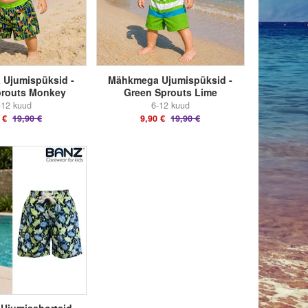
Ujumispüksid -
Mähkmega Ujumispüksid -
prouts Monkey
Green Sprouts Lime
-12 kuud
6-12 kuud
 €
19,90 €
9,90 €
19,90 €