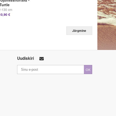
Ujumisshortsid -
Turtle
2-130 cm
10,90 €
Järgmine
Uudiskiri
OK