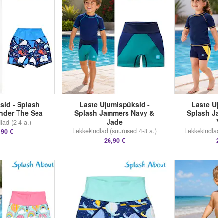
sid - Splash
Laste Ujumispüksid -
Laste U
nder The Sea
Splash Jammers Navy &
Splash J
Jade
lad (2-4 a.)
Lekkekindlad (suurused 4-8 a.)
Lekkekindla
,90 €
26,90 €