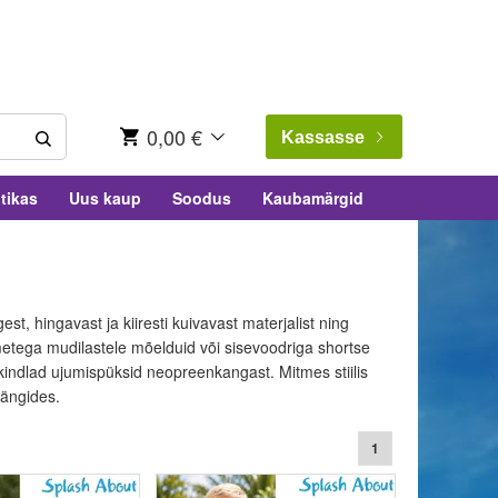
0,00 €
Kassasse
tikas
Uus kaup
Soodus
Kaubamärgid
, hingavast ja kiiresti kuivavast materjalist ning
metega mudilastele mõelduid või sisevoodriga shortse
kindlad ujumispüksid neopreenkangast. Mitmes stiilis
mängides.
1