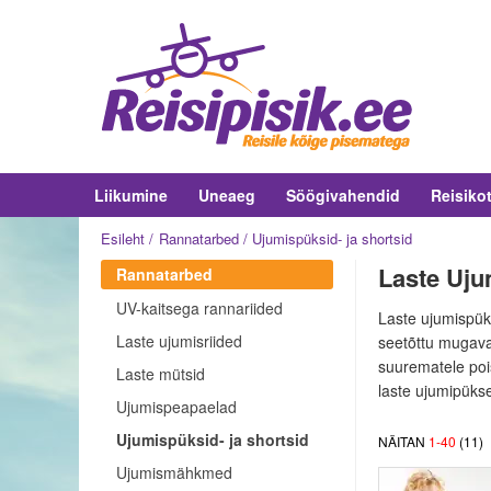
Liikumine
Uneaeg
Söögivahendid
Reisiko
Esileht
Rannatarbed
Ujumispüksid- ja shortsid
Laste Uju
Rannatarbed
UV-kaitsega rannariided
Laste ujumispüks
Laste ujumisriided
seetõttu mugavad
suurematele pois
Laste mütsid
laste ujumipüks
Ujumispeapaelad
Ujumispüksid- ja shortsid
NÄITAN
1
-
40
(
11
)
Ujumismähkmed