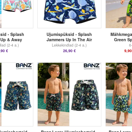
sid - Splash
Ujumispüksid - Splash
Mähkmega 
 Up & Away
Jammers Up In The Air
Green S
lad (2-4 a.)
Lekkekindlad (2-4 a.)
6
,90 €
26,90 €
9,90