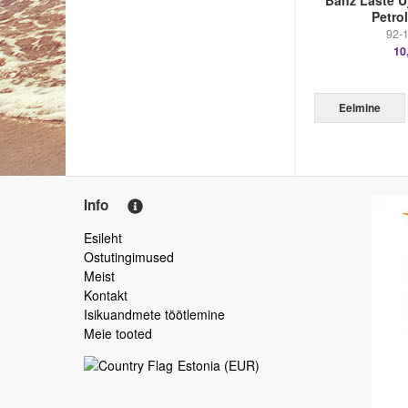
Banz Laste U
Petro
92-
10
Eelmine
Info
Esileht
Ostutingimused
Meist
Kontakt
Isikuandmete töötlemine
Meie tooted
Estonia
(
EUR
)