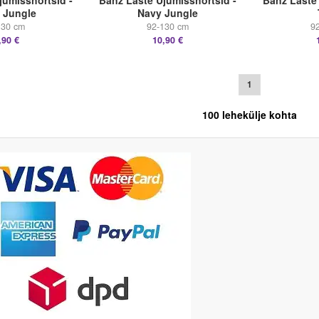
jumisshortsid -
Banz Laste Ujumisshortsid -
Banz Laste 
l Jungle
Navy Jungle
130 cm
92-130 cm
9
,90 €
10,90 €
1
100
lehekülje kohta