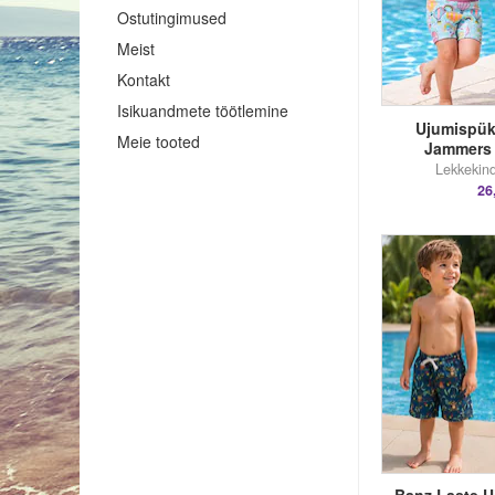
Ostutingimused
Meist
Kontakt
Isikuandmete töötlemine
Ujumispük
Meie tooted
Jammers
Lekkekind
26