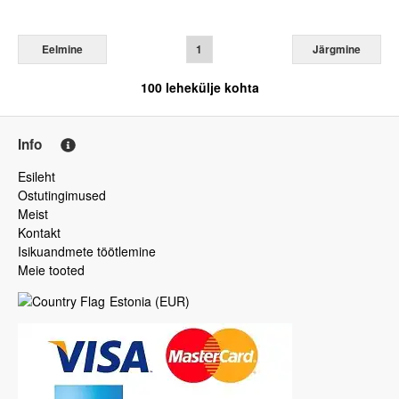
Eelmine
1
Järgmine
100
lehekülje kohta
Info
Esileht
Ostutingimused
Meist
Kontakt
Isikuandmete töötlemine
Meie tooted
Estonia
(
EUR
)