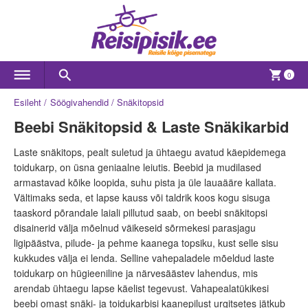
0
Esileht
Söögivahendid
Snäkitopsid
Beebi Snäkitopsid & Laste Snäkikarbid
Laste snäkitops, pealt suletud ja ühtaegu avatud käepidemega
toidukarp, on üsna geniaalne leiutis. Beebid ja mudilased
armastavad kõike loopida, suhu pista ja üle lauaääre kallata.
Vältimaks seda, et lapse kauss või taldrik koos kogu sisuga
taaskord põrandale laiali pillutud saab, on beebi snäkitopsi
disainerid välja mõelnud väikeseid sõrmekesi parasjagu
ligipäästva, pilude- ja pehme kaanega topsiku, kust selle sisu
kukkudes välja ei lenda. Selline vahepaladele mõeldud laste
toidukarp on hügieeniline ja närvesäästev lahendus, mis
arendab ühtaegu lapse käelist tegevust. Vahapealatükikesi
beebi omast snäki- ja toidukarbisi kaanepilust urgitsetes jätkub