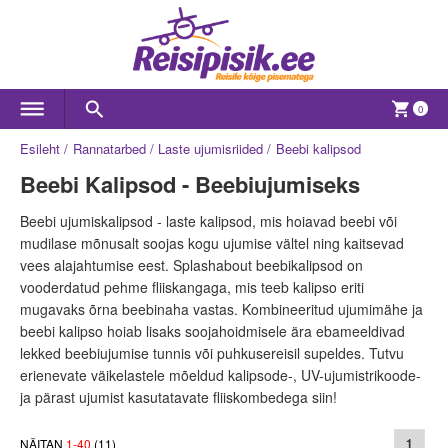
0
Esileht
Rannatarbed
Laste ujumisriided
Beebi kalipsod
Beebi Kalipsod - Beebiujumiseks
Beebi ujumiskalipsod - laste kalipsod, mis hoiavad beebi või
mudilase mõnusalt soojas kogu ujumise vältel ning kaitsevad
vees alajahtumise eest. Splashabout beebikalipsod on
vooderdatud pehme fliiskangaga, mis teeb kalipso eriti
mugavaks õrna beebinaha vastas. Kombineeritud ujumimähe ja
beebi kalipso hoiab lisaks soojahoidmisele ära ebameeldivad
lekked beebiujumise tunnis või puhkusereisil supeldes. Tutvu
erienevate väikelastele mõeldud kalipsode-, UV-ujumistrikoode-
ja pärast ujumist kasutatavate fliiskombedega siin!
NÄITAN
1
-
40
(
11
)
1