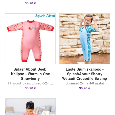
35,90 €
SplashAbout Beebi
Laste Ujumiskalipso -
Kalipso - Warm In One
SplashAbout Shorty
Strawberry
Wetsuit Crocodile Swamp
Fliisvoodriga (suurused 6-24 kuud)
Suurused 2-4 ja 4-6 aastat
38,90 €
36,90 €