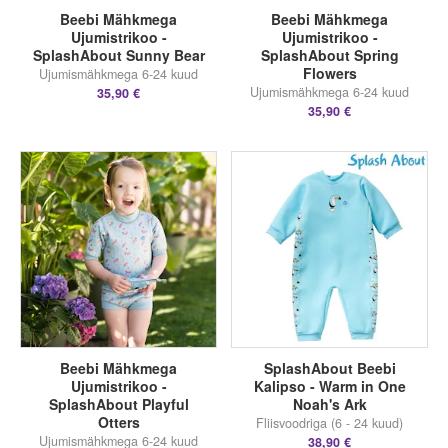
Beebi Mähkmega
Beebi Mähkmega
Ujumistrikoo -
Ujumistrikoo -
SplashAbout Sunny Bear
SplashAbout Spring
Flowers
Ujumismähkmega 6-24 kuud
Ujumismähkmega 6-24 kuud
35,90 €
35,90 €
Beebi Mähkmega
SplashAbout Beebi
Ujumistrikoo -
Kalipso - Warm in One
SplashAbout Playful
Noah's Ark
Otters
Fliisvoodriga (6 - 24 kuud)
Ujumismähkmega 6-24 kuud
38,90 €