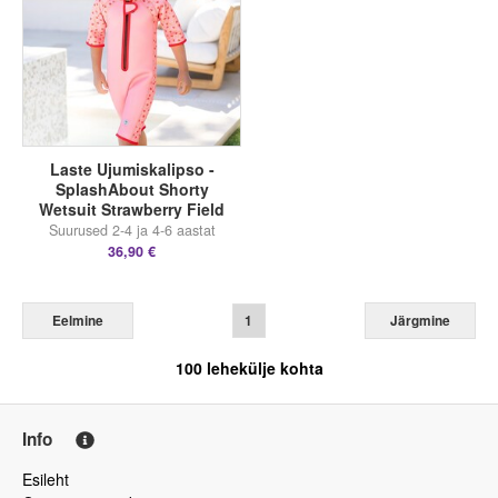
Laste Ujumiskalipso -
SplashAbout Shorty
Wetsuit Strawberry Field
Suurused 2-4 ja 4-6 aastat
36,90 €
Eelmine
1
Järgmine
100
lehekülje kohta
Info
Esileht