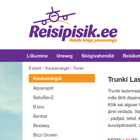
Liikumine
Uneaeg
Söögivahendid
Reisiko
Esileht
Kaubamärgid
Trunki
Trunki Las
Kaubamärgid
Aquarapid
Trunki lastemaai
BabyBanZ
mille Briti disa
Kõik sai alguse 
B.box
järel vedada, õl
Benbat
- padjad, tekid,
suurepäraseid, a
Bestway
Bizzi Growin
NÄITAN
1
-
40
(
32
)