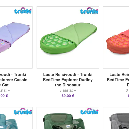
voodi - Trunki
Laste Reisivoodi - Trunki
Laste Rei
lorere Cassie
BedTime Explorer Dudley
BedTime Ex
e Cat
the Dinosaur
stat +
3 aastat +
3
,00 €
69,00 €