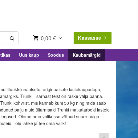
0,00 €
Kassasse
tikas
Uus kaup
Soodus
Kaubamärgid
multifunktsionaalsete, originaalsete lastekaupadega,
amärgiks. Trunki - sarnast teist on raske välja panna.
t Trunki kohvrist, mis kannab kuni 50 kg ning mida saab
ndunud palju muid üliarmsaid Trunki matkatarbeid lastele
 ja kleepsud. Oleme oma valikusse võtnud suure hulga
oteid - ole lahke ja tee oma valik!
1