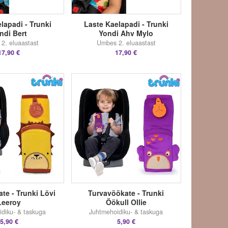
lapadi - Trunki
Laste Kaelapadi - Trunki
ndi Bert
Yondi Ahv Mylo
2. eluaastast
Umbes 2. eluaastast
17,90 €
17,90 €
te - Trunki Lõvi
Turvavöökate - Trunki
Leeroy
Öökull Ollie
diku- & taskuga
Juhtmehoidiku- & taskuga
5,90 €
5,90 €