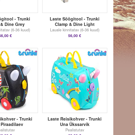
gitool - Trunki
Laste Söögitool - Trunki
& Dine Grey
Clamp & Dine Light
itatav (6-36 kuud)
Lauale kinnitatav (6-36 kuud)
56,00 €
56,00 €
ikohver - Trunki
Laste Reisikohver - Trunki
 Piraadilaev
Una Ükssarvik
alistutav
Pealistutav