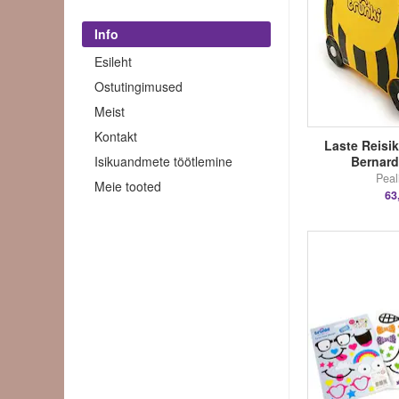
Info
Esileht
Ostutingimused
Meist
Kontakt
Laste Reisik
Isikuandmete töötlemine
Bernard
Peal
Meie tooted
63