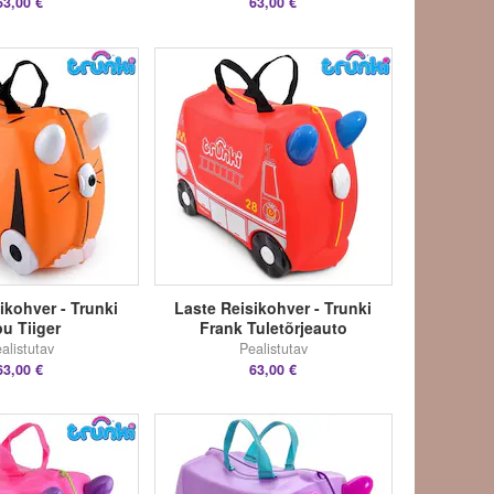
63,00 €
63,00 €
ikohver - Trunki
Laste Reisikohver - Trunki
pu Tiiger
Frank Tuletõrjeauto
alistutav
Pealistutav
63,00 €
63,00 €