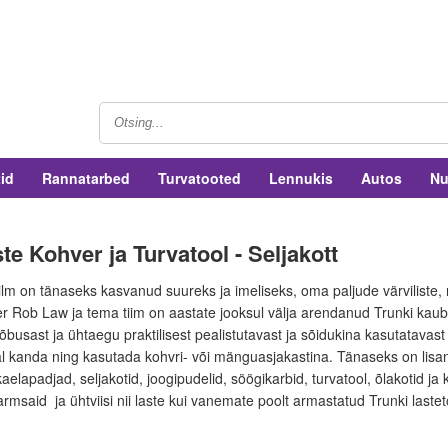
tid
Rannatarbed
Turvatooted
Lennukis
Autos
Nu
te Kohver ja Turvatool - Seljakott
lm on tänaseks kasvanud suureks ja imeliseks, oma paljude värviliste, 
iner Rob Law ja tema tiim on aastate jooksul välja arendanud Trunki kaub
lõbusast ja ühtaegu praktilisest pealistutavast ja sõidukina kasutatavas
al kanda ning kasutada kohvri- või mänguasjakastina. Tänaseks on lisa
 kaelapadjad, seljakotid, joogipudelid, söögikarbid, turvatool, õlakotid
rmsaid ja ühtviisi nii laste kui vanemate poolt armastatud Trunki lasteto