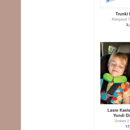
Trunki
Kleepsud Tr
3,
Laste Kaela
Yondi D
Umbes 2.
17