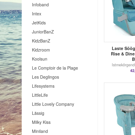
Infoband
Intex
JetKids
JuniorBanZ
KidzBanZ
Laste Söögi
Kidzroom
Rise & Dine
Koolsun
B
Istmekõrgend
Le Comptoir de la Plage
42
Les Deglingos
Lifesystems
LittleLife
Little Lovely Company
Lässig
Milky Kiss
Miniland