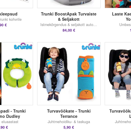
 kleepsud
Trunki BoostApak Turvaiste
Laste Kae
& Seljakott
Yo
unki kohvrile
Istmekõrgendus & seljakott autosse
Umbes 
90 €
84,00 €
padi - Trunki
Turvavöökate - Trunki
Turvavööka
ino Dudley
Terrance
 eluaastast
Juhtmehoidiku- & taskuga
Juhtmehoi
,90 €
5,90 €