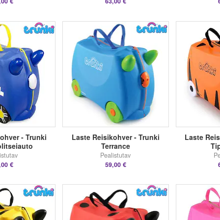
,00 €
63,00 €
ohver - Trunki
Laste Reisikohver - Trunki
Laste Reis
litseiauto
Terrance
Ti
istutav
Pealistutav
Pe
,00 €
59,00 €