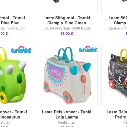
tool - Trunki
Laste Söögitool - Trunki
Laste Söö
 Dine Blue
Clamp & Dine Green
Clamp 
atav (6-36 kuud)
Lauale kinnitatav (6-36 kuud)
Lauale kinn
,00 €
56,00 €
ohver - Trunki
Laste Reisikohver - Tunki
Laste Reis
Dinosaurus
Lola Laama
Pedro
istutav
Pealistutav
Pe