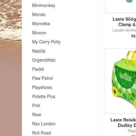
Minimonkey
Mondo
Laste Söögi
Monnëka
Clamp &
Lauale kinnit
Movom
56
My Carry Potty
NapUp
OrganicKidz
PackIt
Paw Patrol
Playshoes
Potette Plus
Prêt
Reer
Laste Reisik
Rex London
Dudley 
Peal
Roll Road