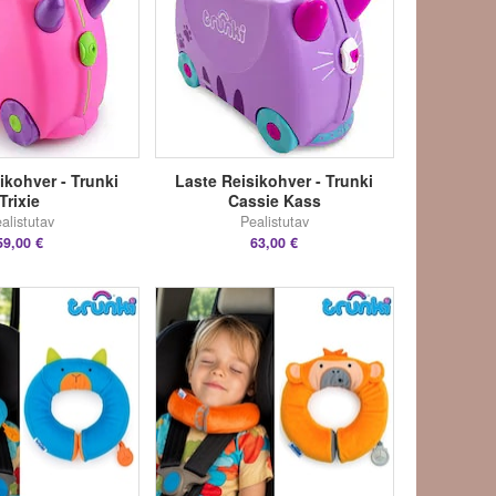
ikohver - Trunki
Laste Reisikohver - Trunki
Trixie
Cassie Kass
alistutav
Pealistutav
59,00 €
63,00 €