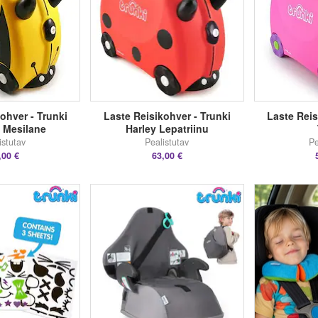
ohver - Trunki
Laste Reisikohver - Trunki
Laste Reis
 Mesilane
Harley Lepatriinu
istutav
Pealistutav
Pe
,00 €
63,00 €