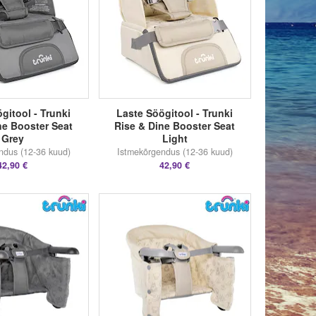
gitool - Trunki
Laste Söögitool - Trunki
ne Booster Seat
Rise & Dine Booster Seat
Grey
Light
ndus (12-36 kuud)
Istmekõrgendus (12-36 kuud)
42,90 €
42,90 €