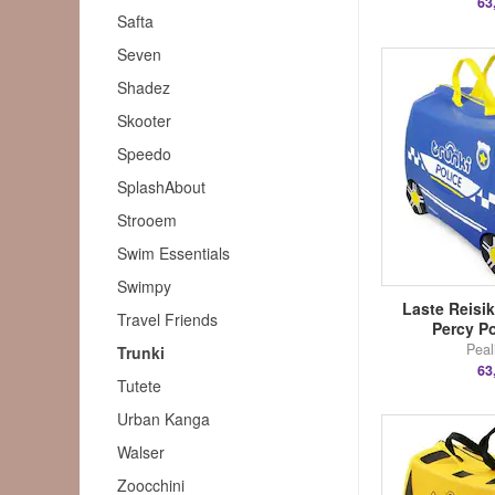
63
Safta
Seven
Shadez
Skooter
Speedo
SplashAbout
Strooem
Swim Essentials
Swimpy
Laste Reisik
Travel Friends
Percy Po
Peal
Trunki
63
Tutete
Urban Kanga
Walser
Zoocchini