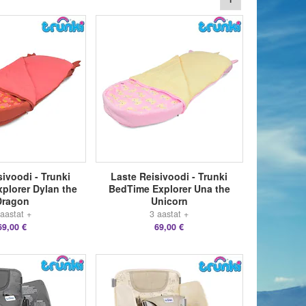
sivoodi - Trunki
Laste Reisivoodi - Trunki
plorer Dylan the
BedTime Explorer Una the
Dragon
Unicorn
 aastat +
3 aastat +
69,00 €
69,00 €