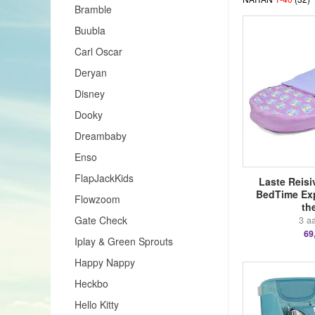
Bramble
Buubla
Carl Oscar
Deryan
Disney
Dooky
Dreambaby
Enso
FlapJackKids
Laste Reisi
BedTime Exp
Flowzoom
th
Gate Check
3 aa
69
Iplay & Green Sprouts
Happy Nappy
Heckbo
Hello Kitty