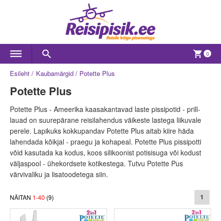
0
Esileht
Kaubamärgid
Potette Plus
Potette Plus
Potette Plus - Ameerika kaasakantavad laste pissipotid - prill-
lauad on suurepärane reisilahendus väikeste lastega liikuvale
perele. Lapikuks kokkupandav Potette Plus aitab kiire häda
lahendada kõikjal - praegu ja kohapeal. Potette Plus pissipotti
võid kasutada ka kodus, koos silikoonist potisisuga või kodust
väljaspool - ühekordsete kotikestega. Tutvu Potette Pus
värvivaliku ja lisatoodetega siin.
NÄITAN
1
-
40
(
9
)
1