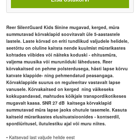
Reer SilentGuard Kids Sinine mugavad, kerged, müra
summutavad kõrvaklapid soovitavalt üle 5-aastastele
lastele. Laste kõrvad on eriti tundlikud valjudele helidele,
seetõttu on oluline kaitsta nende kuulmist mürarikastes
kohtades viibides või näiteks koduski - ehitusmüra,
valjema muusika või muruniiduki läheduses. Reer
kõrvakaitsed on pehme polsterdusega, hästi lapse kõrvu
katvate klappide- ning pehmendatud peasangaga.
Kõrvaklappide suurus on reguleeritav vastavalt lapse
vanusele. Kõrvakaitsed on kerged ning väikeseks
kokkupandavad, mahtudes kõikjale transpordikotikeses
mugavalt kaasa. SNR 27 dB kaitsega kõrvaklapid
summutavad müra lapse jaoks ohutule tasemele. Kasuta
kaitseid mürarikastes elusituatsioonides - kontserdil,
spordiüritusel, ilutulestiku ajal või muru niites.
• Kaitsevad last valjude helide eest