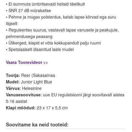
• Ei summuta ümbritsevaid helisid täielikult
• SNR 27 dB mürakaitse
• Pehme ja mugav polsterdus, katab lapse kõrvad ega suru
liigselt
• Reguleeritav suurus, vastavalt lapse vanusele ja peakujule,
pehmendusega peasang
• Ülikerged, klapid ei võta kokkupandult palju ruumi
• Spetsiaalselt disainitud laste mudel
Vaata Tootevideot >>
Tootja:
Reer (Sakasamaa
Mudel:
Junior Light Blue
Värvus
: Helesinine
Vanusesoovituse
: uue EU regulatsiooni järgi soovitavalt alates
5-16 aastat
Klapi mõõdud:
23 x 17 x 5,5 cm
Soovitame ka neid tooteid: