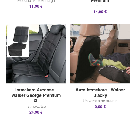
Premium
Mõõdab 10 sekundiga
2 tk.
11,90 €
14,90 €
Istmekate Autosse -
Auto Istmekate - Walser
Walser George Premium
Blacky
XL
Universaalne suurus
Istmekaitse
9,90 €
24,90 €