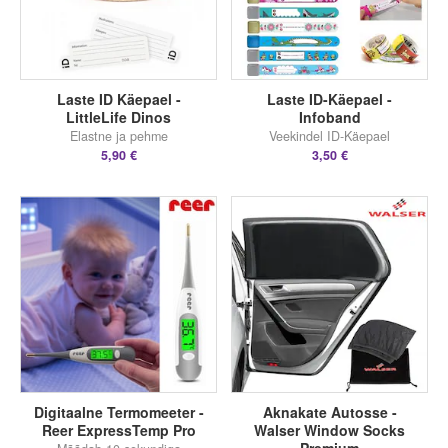
Laste ID Käepael -
Laste ID-Käepael -
LittleLife Dinos
Infoband
Elastne ja pehme
Veekindel ID-Käepael
5,90 €
3,50 €
Digitaalne Termomeeter -
Aknakate Autosse -
Reer ExpressTemp Pro
Walser Window Socks