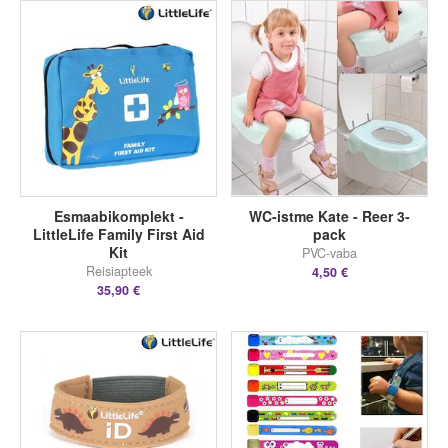
Esmaabikomplekt -
WC-istme Kate - Reer 3-
LittleLife Family First Aid
pack
Kit
PVC-vaba
Reisiapteek
4,50 €
35,90 €