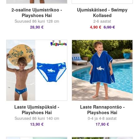
2-osaline Ujumistrikoo -
Ujumiskätised - Swimpy
Playshoes Hai
Kollased
Suurused 86 kuni 128 cm
2-6 aastat
28,90 €
4,90 €
6,90 €
Laste Ujumispüksid -
Laste Rannapontšo -
Playshoes Hai
Playshoes Hai
Suurused 86 kuni 140 cm
0-4 ja 4-8 aastat
13,90 €
17,90 €