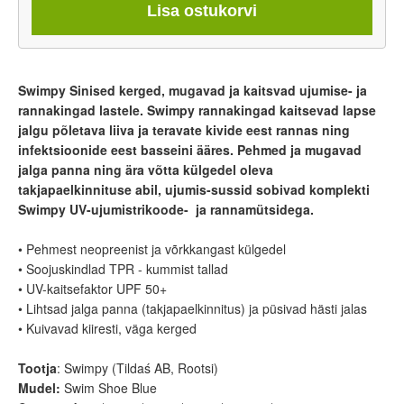
Lisa ostukorvi
Swimpy Sinised kerged, mugavad ja kaitsvad ujumise- ja
rannakingad lastele. Swimpy rannakingad kaitsevad lapse
jalgu põletava liiva ja teravate kivide eest rannas ning
infektsioonide eest basseini ääres. Pehmed ja mugavad
jalga panna ning ära võtta külgedel oleva
takjapaelkinnituse abil, ujumis-sussid sobivad komplekti
Swimpy UV-ujumistrikoode- ja rannamütsidega.
• Pehmest neopreenist ja võrkkangast külgedel
• Soojuskindlad TPR - kummist tallad
• UV-kaitsefaktor UPF 50+
• Lihtsad jalga panna (takjapaelkinnitus) ja püsivad hästi jalas
• Kuivavad kiiresti, väga kerged
Tootja
: Swimpy (Tildaś AB, Rootsi)
Mudel:
Swim Shoe Blue