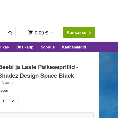
0,00 €
Kassasse
tikas
Uus kaup
Soodus
Kaubamärgid
Beebi ja Laste Päikeseprillid -
Shadez Design Space Black
-3 aastat
Kogus
1