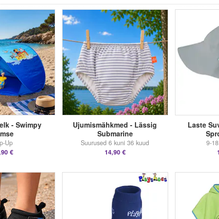
elk - Swimpy
Ujumismähkmed - Lässig
Laste Su
amse
Submarine
Spr
p-Up
Suurused 6 kuni 36 kuud
9-18
,90 €
14,90 €