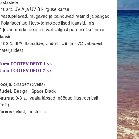
astastele
 100 % UV-A ja UV-B kiirguse kaitse
 Vastupidavad, mugavad ja painduvad raamid ja sangad
 Polariseeritud Revo-tehnoloogilised klaasid, mis
õrjuvad eredat peegelduvat valgust paremini kui muud
laasid
 100 % BPA, ftalaatide, vinüüli-, plii- ja PVC-vabadest
aterjalidest
Vaata TOOTEVIDEOT 1 >>
Vaata TOOTEVIDEOT 2 >>
Tootja:
Shadez (Sveits)
Mudel:
Design - Space Black
Suurus
: 0-3 a. (vaata täpsed mõõdud illustreerivalt
ildilt)
Värvus:
Must, mustriline