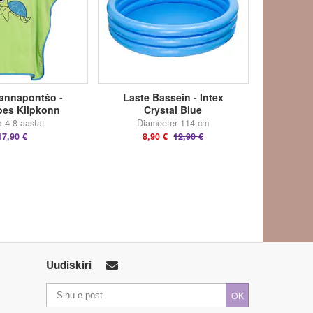
annapontšo -
Laste Bassein - Intex
oes Kilpkonn
Crystal Blue
a 4-8 aastat
Diameeter 114 cm
17,90 €
8,90 €
12,90 €
Uudiskiri
OK