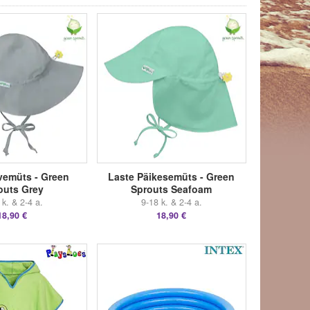
vemüts - Green
Laste Päikesemüts - Green
outs Grey
Sprouts Seafoam
 k. & 2-4 a.
9-18 k. & 2-4 a.
18,90 €
18,90 €