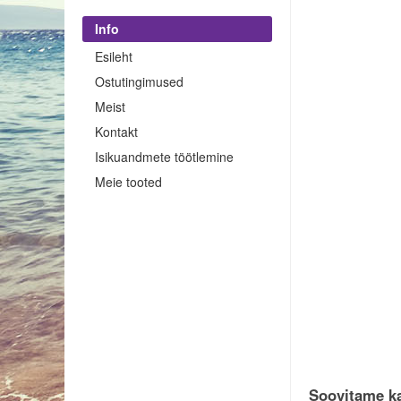
Info
Esileht
Ostutingimused
Meist
Kontakt
Isikuandmete töötlemine
Meie tooted
Soovitame ka