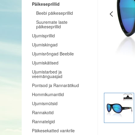
Päikeseprillid
Beebi päikeseprillid
Suuremate laste
päikeseprillid
Ujumisprillid
Ujumiskingad
Ujumisrõngad Beebile
Ujumiskätised
Ujumistarbed ja
veemänguasjad
Pontsod ja Rannarätikud
Hommikumantlid
Ujumismütsid
Rannakotid
Rannatelgid
Päikesekatted vankrile