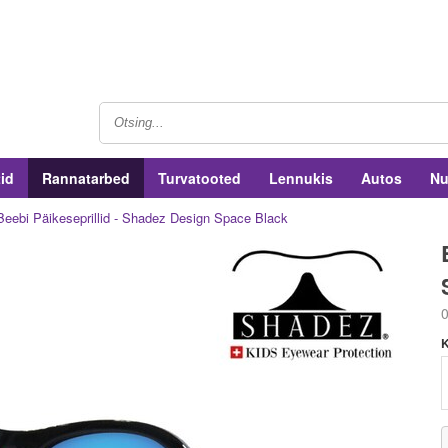
tid
Rannatarbed
Turvatooted
Lennukis
Autos
Nu
Beebi Päikeseprillid - Shadez Design Space Black
0