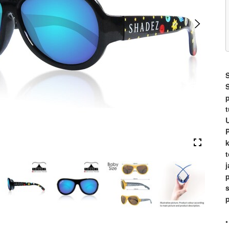
S
p
U
k
•