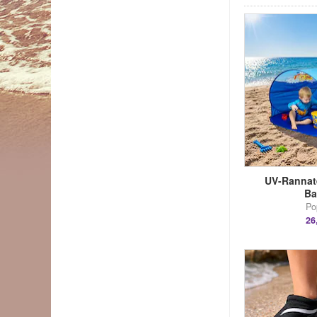
UV-Rannat
B
Po
26