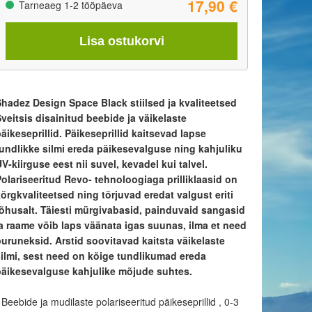
17,90 €
Tarneaeg 1-2 tööpäeva
Lisa ostukorvi
Shadez Design Space Black stiilsed ja kvaliteetsed
veitsis disainitud beebide ja väikelaste
äikeseprillid. Päikeseprillid kaitsevad lapse
tundlikke silmi ereda päikesevalguse ning kahjuliku
V-kiirguse eest nii suvel, kevadel kui talvel.
Polariseeritud Revo- tehnoloogiaga prilliklaasid on
õrgkvaliteetsed ning tõrjuvad eredat valgust eriti
tõhusalt. Täiesti mürgivabasid, painduvaid sangasid
ja raame võib laps väänata igas suunas, ilma et need
puruneksid. Arstid soovitavad kaitsta väikelaste
silmi, sest need on kõige tundlikumad ereda
päikesevalguse kahjulike mõjude suhtes.
 Beebide ja mudilaste polariseeritud päikeseprillid , 0-3