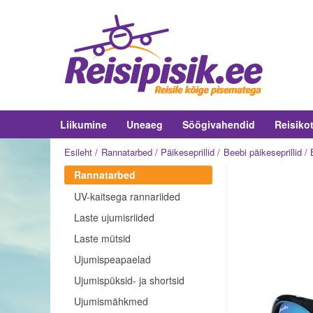
Liikumine
Uneaeg
Söögivahendid
Reisiko
Esileht
Rannatarbed
Päikeseprillid
Beebi päikeseprillid
Rannatarbed
UV-kaitsega rannariided
Laste ujumisriided
Laste mütsid
Ujumispeapaelad
Ujumispüksid- ja shortsid
Ujumismähkmed