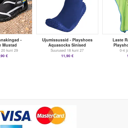
nnakingad -
Ujumissussid - Playshoes
Laste R
y Mustad
Aquasocks Sinised
Playsh
 20 kuni 29
Suurused 18 kuni 27
0-4 j
,90 €
11,90 €