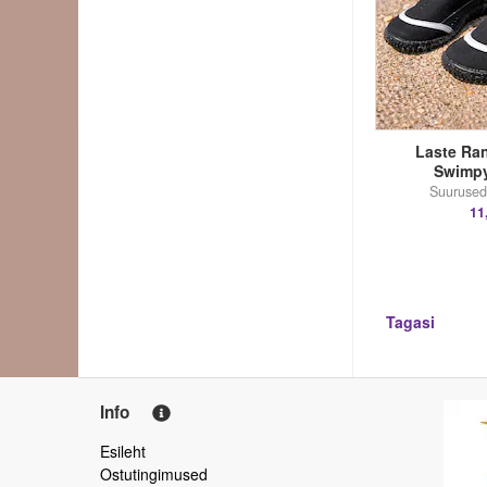
Laste Ra
Swimp
Suurused
11
Tagasi
Info
Esileht
Ostutingimused