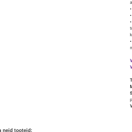
a
•
•
•
t
k
•
m
p
 neid tooteid: