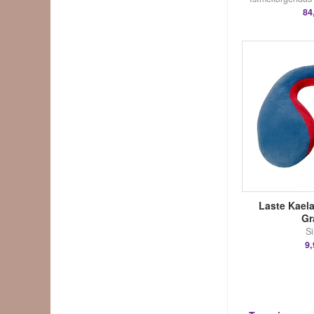
84
Laste Kaela
Gra
Si
9,