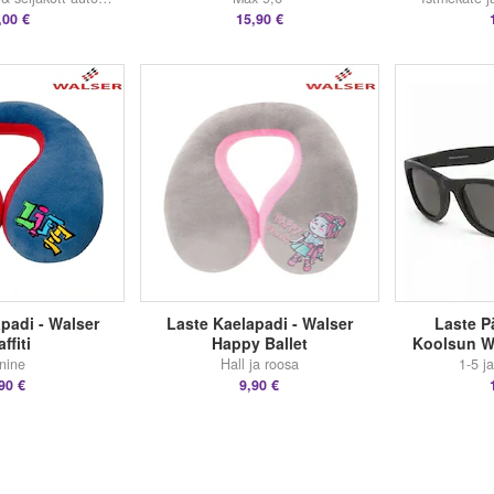
,00 €
15,90 €
padi - Walser
Laste Kaelapadi - Walser
Laste Pä
ffiti
Happy Ballet
Koolsun W
nine
Hall ja roosa
1-5 j
90 €
9,90 €