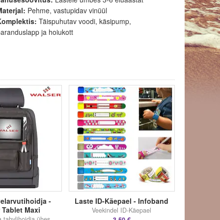
aterjal:
Pehme, vastupidav vinüül
Komplektis:
Täispuhutav voodi, käsipump,
aranduslapp ja hoiukott
elarvutihoidja -
Laste ID-Käepael - Infoband
 Tablet Maxi
Veekindel ID-Käepael
a tahvlihoidja ühes
3,50 €