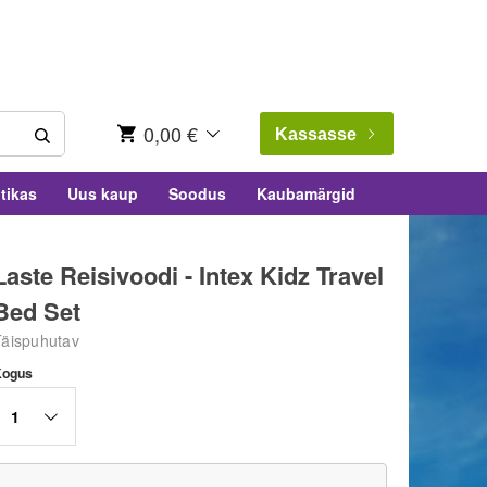
0,00 €
Kassasse
tikas
Uus kaup
Soodus
Kaubamärgid
Laste Reisivoodi - Intex Kidz Travel
Bed Set
Täispuhutav
Kogus
1