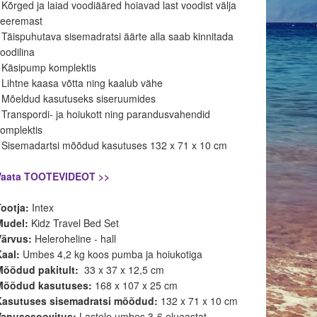
 Kõrged ja laiad voodiääred hoiavad last voodist välja
veeremast
 Täispuhutava sisemadratsi äärte alla saab kinnitada
oodilina
 Käsipump komplektis
 Lihtne kaasa võtta ning kaalub vähe
• Mõeldud kasutuseks siseruumides
 Transpordi- ja hoiukott ning parandusvahendid
omplektis
• Sisemadartsi mõõdud kasutuses 132 x 71 x 10 cm
Vaata TOOTEVIDEOT >>
Tootja:
Intex
Mudel:
Kidz Travel Bed Set
Värvus:
Heleroheline - hall
Kaal:
Umbes 4,2 kg koos pumba ja hoiukotiga
Mõõdud pakitult:
33 x 37 x 12,5 cm
Mõõdud kasutuses:
168 x 107 x 25 cm
Kasutuses sisemadratsi mõõdud:
132 x 71 x 10 cm
Vanusesoovitus:
Lastele umbes 3-6 eluaastat