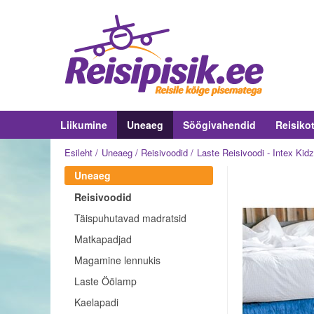
Liikumine
Uneaeg
Söögivahendid
Reisiko
Esileht
Uneaeg
Reisivoodid
Laste Reisivoodi - Intex Kid
Uneaeg
Reisivoodid
Täispuhutavad madratsid
Matkapadjad
Magamine lennukis
Laste Öölamp
Kaelapadi