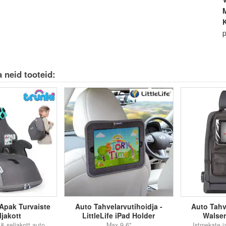
M
p
 neid tooteid:
Apak Turvaiste
Auto Tahvelarvutihoidja -
Auto Tahv
ljakott
LittleLife iPad Holder
Walser
Istmekõrgendus & seljakott autosse
Max 9,6"
Istmekate j