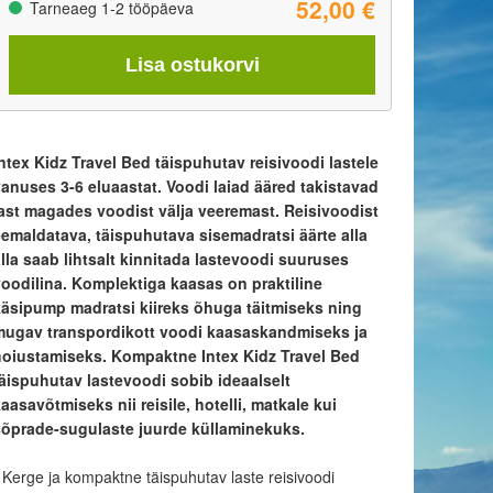
52,00 €
Tarneaeg 1-2 tööpäeva
Lisa ostukorvi
ntex Kidz Travel Bed täispuhutav reisivoodi lastele
vanuses 3-6 eluaastat. Voodi laiad ääred takistavad
last magades voodist välja veeremast. Reisivoodist
eemaldatava, täispuhutava sisemadratsi äärte alla
lla saab lihtsalt kinnitada lastevoodi suuruses
voodilina. Komplektiga kaasas on praktiline
käsipump
madratsi kiireks õhuga täitmiseks
ning
mugav transpordikott voodi kaasaskandmiseks ja
hoiustamiseks. Kompaktne Intex Kidz Travel Bed
täispuhutav lastevoodi sobib ideaalselt
aasavõtmiseks nii reisile, hotelli, matkale kui
sõprade-sugulaste juurde küllaminekuks.
 Kerge ja kompaktne täispuhutav laste reisivoodi