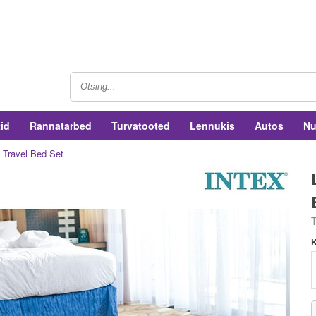
tid
Rannatarbed
Turvatooted
Lennukis
Autos
Nu
z Travel Bed Set