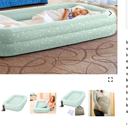
I
a
k
•