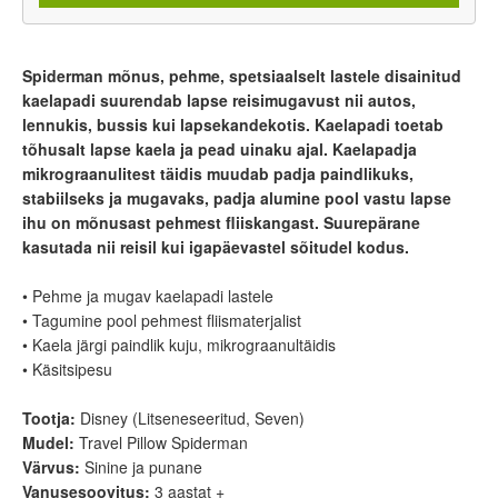
Spiderman mõnus, pehme, spetsiaalselt lastele disainitud
kaelapadi suurendab lapse reisimugavust nii autos,
lennukis, bussis kui lapsekandekotis. Kaelapadi toetab
tõhusalt lapse kaela ja pead uinaku ajal. Kaelapadja
mikrograanulitest täidis muudab padja paindlikuks,
stabiilseks ja mugavaks, padja alumine pool vastu lapse
ihu on mõnusast pehmest fliiskangast. Suurepärane
kasutada nii reisil kui igapäevastel sõitudel kodus.
• Pehme ja mugav kaelapadi lastele
• Tagumine pool pehmest fliismaterjalist
• Kaela järgi paindlik kuju, mikrograanultäidis
• Käsitsipesu
Tootja:
Disney (Litseneseeritud, Seven)
Mudel:
Travel Pillow Spiderman
Värvus:
Sinine ja punane
Vanusesoovitus:
3 aastat +