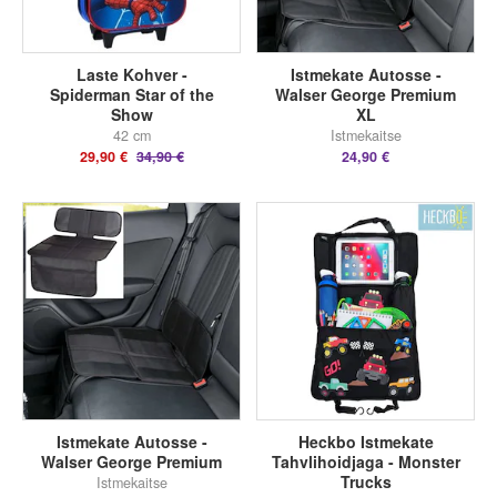
Laste Kohver -
Istmekate Autosse -
Spiderman Star of the
Walser George Premium
Show
XL
42 cm
Istmekaitse
29,90 €
34,90 €
24,90 €
Istmekate Autosse -
Heckbo Istmekate
Walser George Premium
Tahvlihoidjaga - Monster
Trucks
Istmekaitse