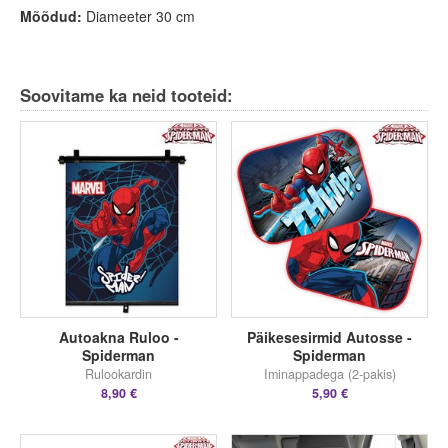
Mõõdud
:
Diameeter 30 cm
Soovitame ka neid tooteid:
Autoakna Ruloo -
Päikesesirmid Autosse -
Spiderman
Spiderman
Rulookardin
Iminappadega (2-pakis)
8,90 €
5,90 €