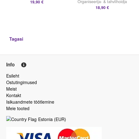
Organiseerija- & tahvlihoidja
19,90 €
18,90 €
Tagasi
Info
Esileht
Ostutingimused
Meist
Kontakt
Isikuandmete töötlemine
Meie tooted
Estonia
(
EUR
)