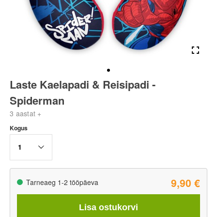
Laste Kaelapadi & Reisipadi -
Spiderman
3 aastat +
Kogus
1
9,90 €
Tarneaeg 1-2 tööpäeva
Lisa ostukorvi