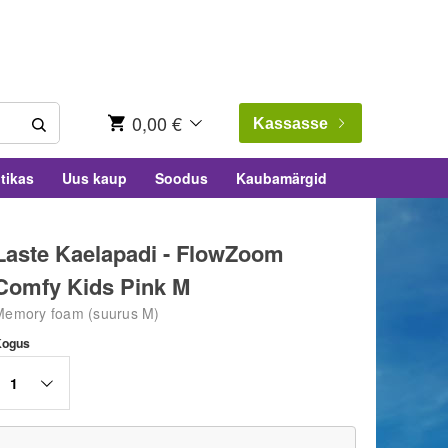
0,00 €
Kassasse
tikas
Uus kaup
Soodus
Kaubamärgid
Laste Kaelapadi - FlowZoom
Comfy Kids Pink M
Memory foam (suurus M)
Kogus
1