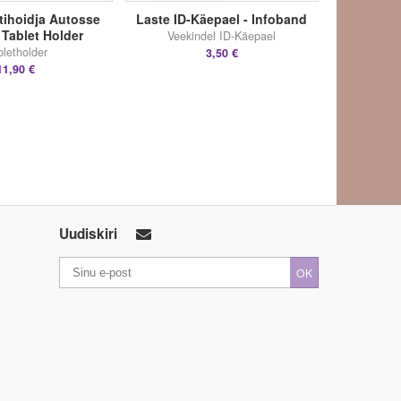
tihoidja Autosse
Laste ID-Käepael - Infoband
 Tablet Holder
Veekindel ID-Käepael
bletholder
3,50 €
11,90 €
Uudiskiri
OK