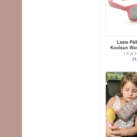
Laste Päik
Koolsun Wav
1-5 ja 3
17