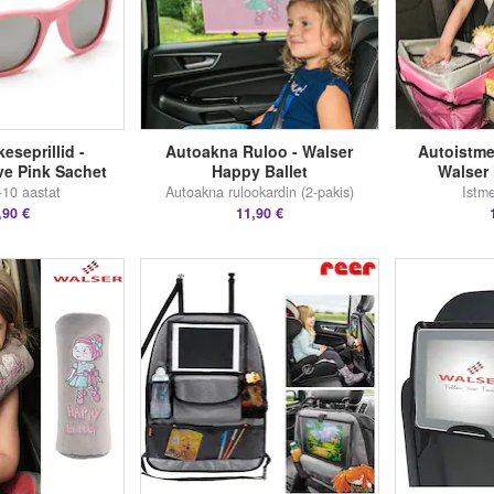
eseprillid -
Autoakna Ruloo - Walser
Autoistme
e Pink Sachet
Happy Ballet
Walser 
-10 aastat
Autoakna rulookardin (2-pakis)
Istme
,90 €
11,90 €