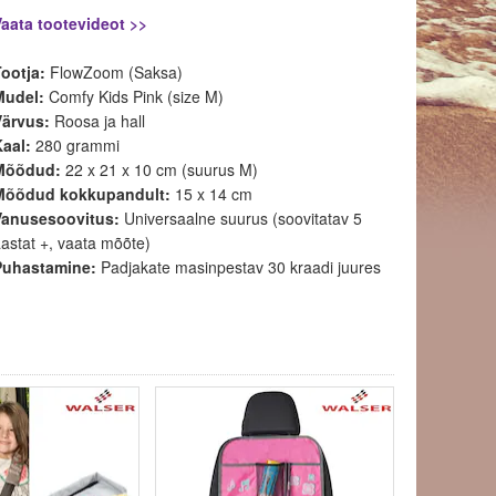
Vaata tootevideot >>
Tootja:
FlowZoom
(Saksa)
Mudel:
Comfy Kids Pink (size M)
Värvus:
Roosa ja hall
Kaal:
280 grammi
Mõõdud:
22 x 21 x 10 cm (suurus M)
Mõõdud kokkupandult:
15 x 14 cm
Vanusesoovitus:
Universaalne suurus (soovitatav 5
astat +, vaata mõõte)
Puhastamine:
Padjakate masinpestav 30 kraadi juures