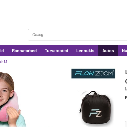
tid
Rannatarbed
Turvatooted
Lennukis
Autos
Nu
nk M