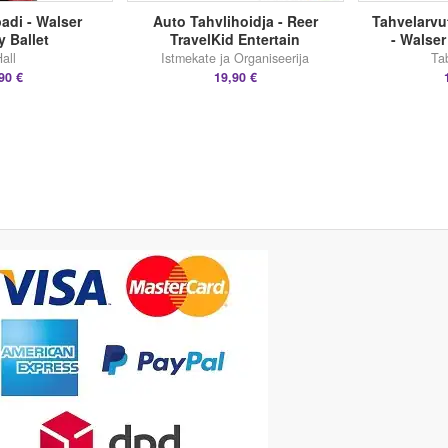
adi - Walser
Auto Tahvlihoidja - Reer
Tahvelarvu
 Ballet
TravelKid Entertain
- Walser
all
Istmekate ja Organiseerija
Ta
90 €
19,90 €