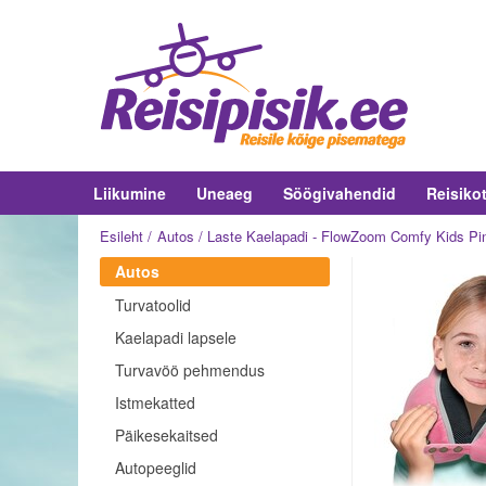
Liikumine
Uneaeg
Söögivahendid
Reisiko
Esileht
Autos
Laste Kaelapadi - FlowZoom Comfy Kids Pi
Autos
Turvatoolid
Kaelapadi lapsele
Turvavöö pehmendus
Istmekatted
Päikesekaitsed
Autopeeglid