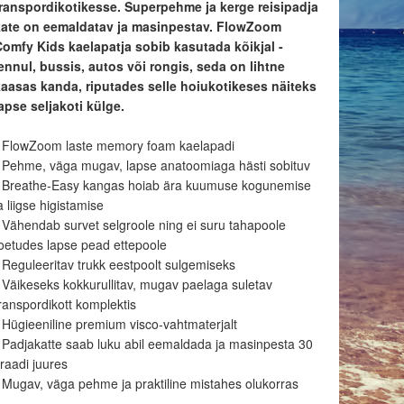
transpordikotikesse. Superpehme ja kerge reisipadja
kate on eemaldatav ja masinpestav. FlowZoom
Comfy Kids kaelapatja sobib kasutada kõikjal -
ennul, bussis, autos või rongis, seda on lihtne
kaasas kanda, riputades selle hoiukotikeses näiteks
apse seljakoti külge.
• FlowZoom laste memory foam kaelapadi
 Pehme, väga mugav, lapse anatoomiaga hästi sobituv
• Breathe-Easy kangas hoiab ära kuumuse kogunemise
a liigse higistamise
 Vähendab survet selgroole ning ei suru tahapoole
oetudes lapse pead ettepoole
 Reguleeritav trukk eestpoolt sulgemiseks
 Väikeseks kokkurullitav, mugav paelaga suletav
ranspordikott komplektis
 Hügieeniline premium visco-vahtmaterjalt
 Padjakatte saab luku abil eemaldada ja masinpesta 30
raadi juures
 Mugav, väga pehme ja praktiline mistahes olukorras