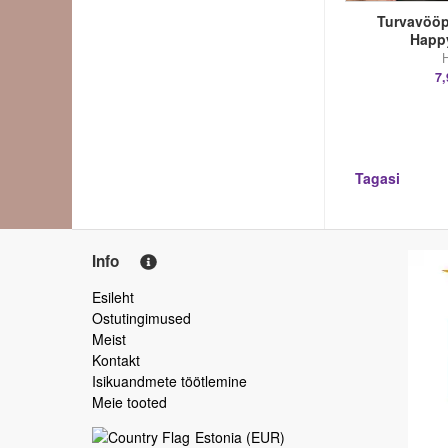
Turvavööp
Happy
H
7,
Tagasi
Info
Esileht
Ostutingimused
Meist
Kontakt
Isikuandmete töötlemine
Meie tooted
Estonia
(
EUR
)