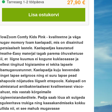
27,90 €
Tarneaeg 1-2 tööpäeva
Lisa ostukorvi
FlowZoom Comfy Kids Pink - kvaliteetne ja väga
mugav momory foam kaelapadi, mis on disainitud
spetsiaalselt lastele. Kaelapadjas kasutatud
Breathe-Easy materjal tagab parema õhuvahetuse
nii, et liigne kuumus ei kogune kuklaosasse ja
ellest tingitud higistamine ei tekita lapsele
ebamugavustunnet. Kaelapadja kuju leevendab
pinget lapse selgroos ning ei suru lapse pead
tahapoole nõjatudes liigselt ettepoole. Kalepadi on
almistatud antibakteriaalsest kvaliteetsest visco-
vahust, mis vastab kõrgeimaile
hügieenistandarditele. Padja saab lõua alt sulgeda
reguleeritava trukiga ning kaasakandmiseks kokku
rullida nii, et see mahub mugavasse